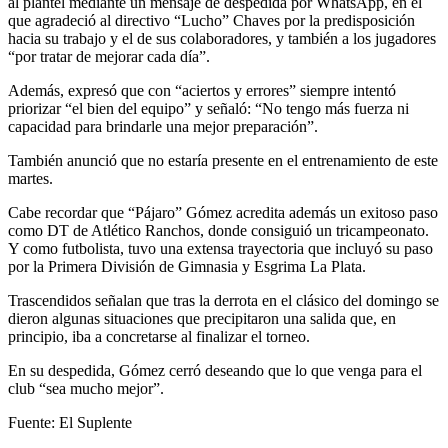
al plantel mediante un mensaje de despedida por WhatsApp, en el
que agradeció al directivo “Lucho” Chaves por la predisposición
hacia su trabajo y el de sus colaboradores, y también a los jugadores
“por tratar de mejorar cada día”.
Además, expresó que con “aciertos y errores” siempre intentó
priorizar “el bien del equipo” y señaló: “No tengo más fuerza ni
capacidad para brindarle una mejor preparación”.
También anunció que no estaría presente en el entrenamiento de este
martes.
Cabe recordar que “Pájaro” Gómez acredita además un exitoso paso
como DT de Atlético Ranchos, donde consiguió un tricampeonato.
Y como futbolista, tuvo una extensa trayectoria que incluyó su paso
por la Primera División de Gimnasia y Esgrima La Plata.
Trascendidos señalan que tras la derrota en el clásico del domingo se
dieron algunas situaciones que precipitaron una salida que, en
principio, iba a concretarse al finalizar el torneo.
En su despedida, Gómez cerró deseando que lo que venga para el
club “sea mucho mejor”.
Fuente: El Suplente