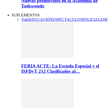
Nuevos promovidos en la Academia de
Taekwondo
SUPLEMENTOS
Todo
EDUCACIÓN
ESPECTACULOS
POLICIALES
R
FERIA ACTE: La Escuela Especial y el
ISFDyT 212 Clasificados al…