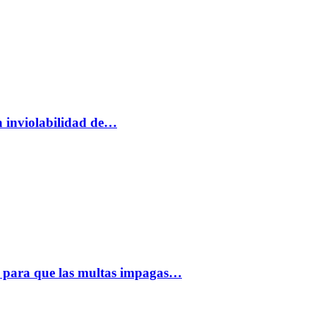
a inviolabilidad de…
 para que las multas impagas…