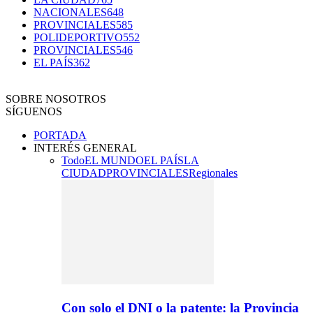
NACIONALES
648
PROVINCIALES
585
POLIDEPORTIVO
552
PROVINCIALES
546
EL PAÍS
362
SOBRE NOSOTROS
SÍGUENOS
PORTADA
INTERÉS GENERAL
Todo
EL MUNDO
EL PAÍS
LA
CIUDAD
PROVINCIALES
Regionales
Con solo el DNI o la patente: la Provincia