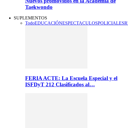
Nuevos promovidos en la Academia de
Taekwondo
SUPLEMENTOS
Todo
EDUCACIÓN
ESPECTACULOS
POLICIALES
R
FERIA ACTE: La Escuela Especial y el
ISFDyT 212 Clasificados al…