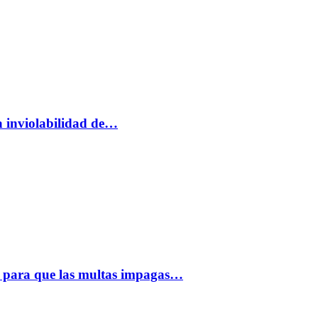
a inviolabilidad de…
 para que las multas impagas…