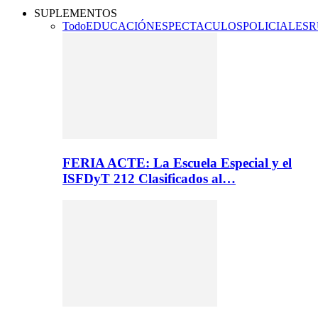
SUPLEMENTOS
Todo
EDUCACIÓN
ESPECTACULOS
POLICIALES
R
FERIA ACTE: La Escuela Especial y el
ISFDyT 212 Clasificados al…