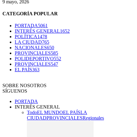
9 mayo, 2026
CATEGORÍA POPULAR
PORTADA
5061
INTERÉS GENERAL
1652
POLÍTICA
1478
LA CIUDAD
765
NACIONALES
650
PROVINCIALES
585
POLIDEPORTIVO
552
PROVINCIALES
547
EL PAÍS
363
SOBRE NOSOTROS
SÍGUENOS
PORTADA
INTERÉS GENERAL
Todo
EL MUNDO
EL PAÍS
LA
CIUDAD
PROVINCIALES
Regionales