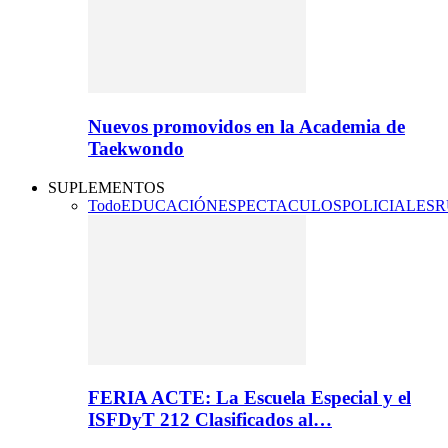
Nuevos promovidos en la Academia de
Taekwondo
SUPLEMENTOS
Todo
EDUCACIÓN
ESPECTACULOS
POLICIALES
R
FERIA ACTE: La Escuela Especial y el
ISFDyT 212 Clasificados al…