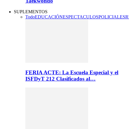
Taekwondo
SUPLEMENTOS
Todo
EDUCACIÓN
ESPECTACULOS
POLICIALES
R
FERIA ACTE: La Escuela Especial y el
ISFDyT 212 Clasificados al…