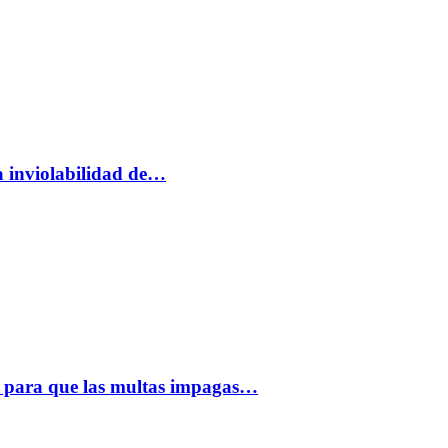
a inviolabilidad de…
 para que las multas impagas…