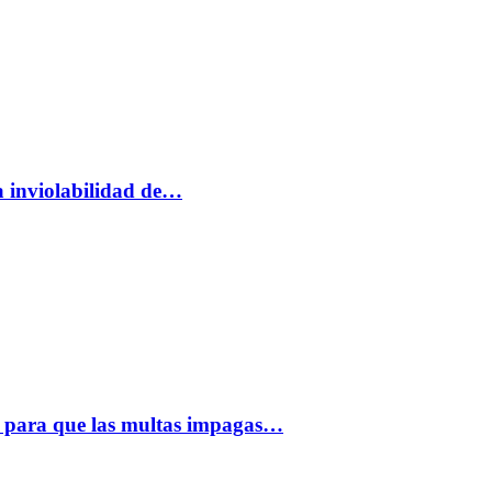
a inviolabilidad de…
 para que las multas impagas…