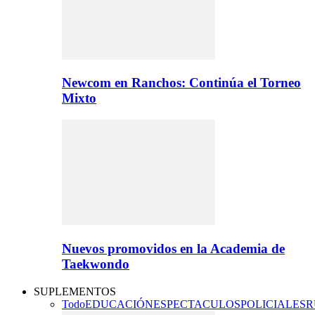
Newcom en Ranchos: Continúa el Torneo
Mixto
Nuevos promovidos en la Academia de
Taekwondo
SUPLEMENTOS
Todo
EDUCACIÓN
ESPECTACULOS
POLICIALES
R