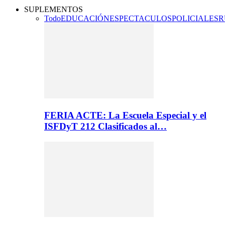
SUPLEMENTOS
Todo
EDUCACIÓN
ESPECTACULOS
POLICIALES
R
FERIA ACTE: La Escuela Especial y el
ISFDyT 212 Clasificados al…