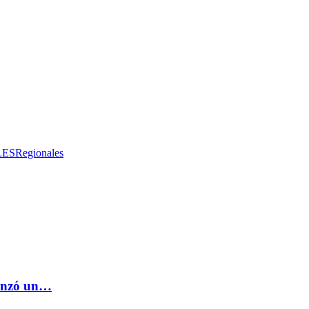
LES
Regionales
lanzó un…