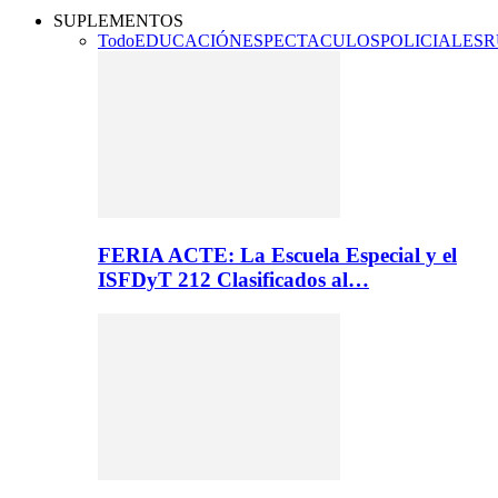
SUPLEMENTOS
Todo
EDUCACIÓN
ESPECTACULOS
POLICIALES
R
FERIA ACTE: La Escuela Especial y el
ISFDyT 212 Clasificados al…