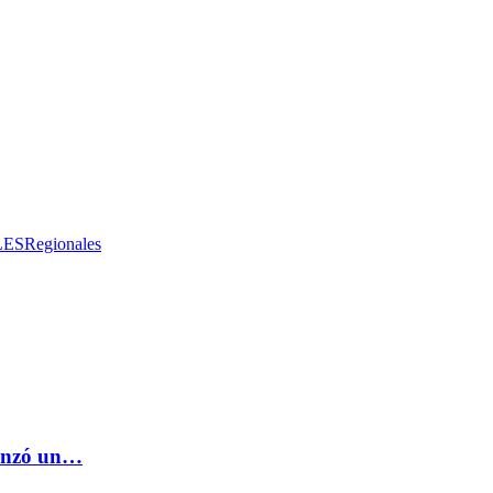
LES
Regionales
lanzó un…