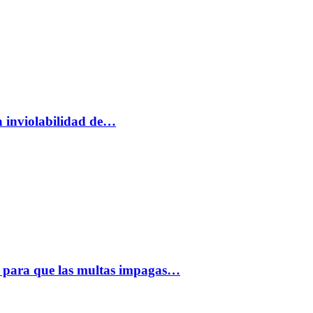
a inviolabilidad de…
 para que las multas impagas…