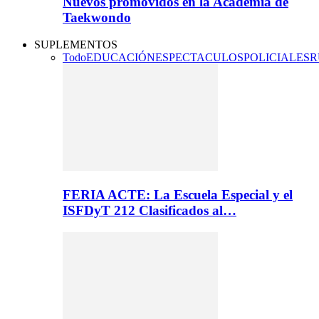
Nuevos promovidos en la Academia de
Taekwondo
SUPLEMENTOS
Todo
EDUCACIÓN
ESPECTACULOS
POLICIALES
R
FERIA ACTE: La Escuela Especial y el
ISFDyT 212 Clasificados al…