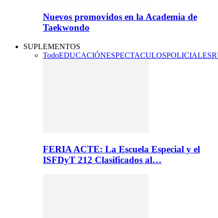
Nuevos promovidos en la Academia de
Taekwondo
SUPLEMENTOS
Todo
EDUCACIÓN
ESPECTACULOS
POLICIALES
R
FERIA ACTE: La Escuela Especial y el
ISFDyT 212 Clasificados al…