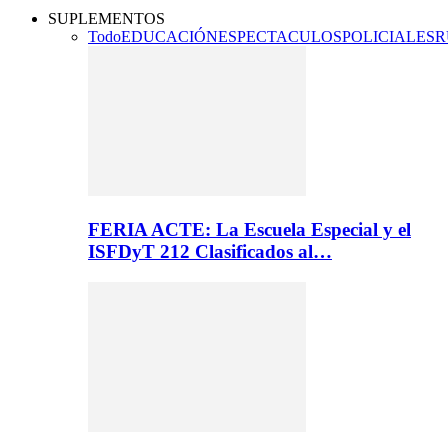
SUPLEMENTOS
Todo
EDUCACIÓN
ESPECTACULOS
POLICIALES
R
FERIA ACTE: La Escuela Especial y el
ISFDyT 212 Clasificados al…