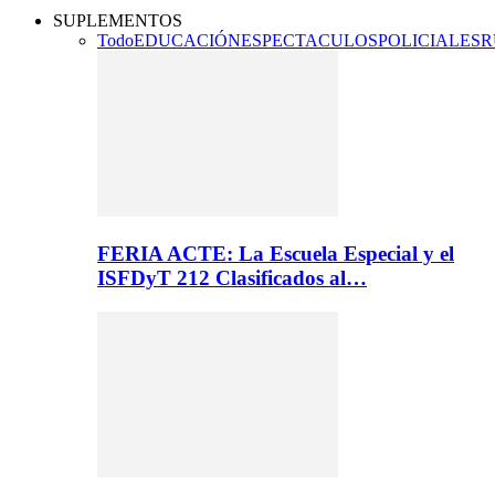
SUPLEMENTOS
Todo
EDUCACIÓN
ESPECTACULOS
POLICIALES
R
FERIA ACTE: La Escuela Especial y el
ISFDyT 212 Clasificados al…