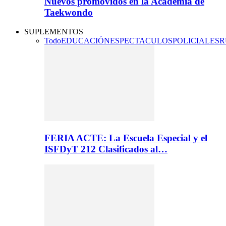
Nuevos promovidos en la Academia de
Taekwondo
SUPLEMENTOS
Todo
EDUCACIÓN
ESPECTACULOS
POLICIALES
R
FERIA ACTE: La Escuela Especial y el
ISFDyT 212 Clasificados al…