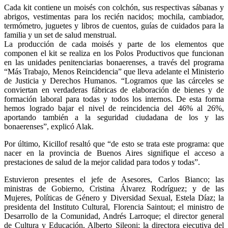
Cada kit contiene un moisés con colchón, sus respectivas sábanas y
abrigos, vestimentas para los recién nacidos; mochila, cambiador,
termómetro, juguetes y libros de cuentos, guías de cuidados para la
familia y un set de salud menstrual.
La producción de cada moisés y parte de los elementos que
componen el kit se realiza en los Polos Productivos que funcionan
en las unidades penitenciarias bonaerenses, a través del programa
“Más Trabajo, Menos Reincidencia” que lleva adelante el Ministerio
de Justicia y Derechos Humanos. “Logramos que las cárceles se
conviertan en verdaderas fábricas de elaboración de bienes y de
formación laboral para todas y todos los internos. De esta forma
hemos logrado bajar el nivel de reincidencia del 46% al 26%,
aportando también a la seguridad ciudadana de los y las
bonaerenses”, explicó Alak.
Por último, Kicillof resaltó que “de esto se trata este programa: que
nacer en la provincia de Buenos Aires signifique el acceso a
prestaciones de salud de la mejor calidad para todos y todas”.
Estuvieron presentes el jefe de Asesores, Carlos Bianco; las
ministras de Gobierno, Cristina Álvarez Rodríguez; y de las
Mujeres, Políticas de Género y Diversidad Sexual, Estela Díaz; la
presidenta del Instituto Cultural, Florencia Saintout; el ministro de
Desarrollo de la Comunidad, Andrés Larroque; el director general
de Cultura y Educación, Alberto Sileoni; la directora ejecutiva del