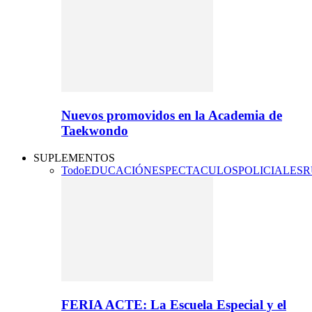
Nuevos promovidos en la Academia de
Taekwondo
SUPLEMENTOS
Todo
EDUCACIÓN
ESPECTACULOS
POLICIALES
R
FERIA ACTE: La Escuela Especial y el