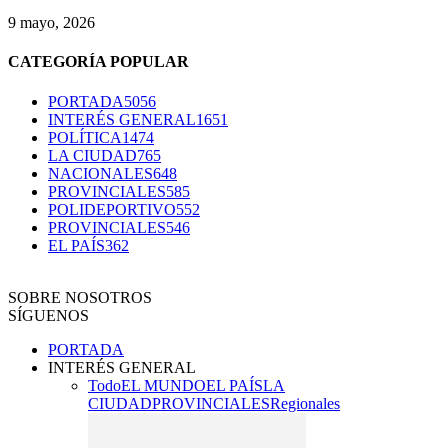
9 mayo, 2026
CATEGORÍA POPULAR
PORTADA
5056
INTERÉS GENERAL
1651
POLÍTICA
1474
LA CIUDAD
765
NACIONALES
648
PROVINCIALES
585
POLIDEPORTIVO
552
PROVINCIALES
546
EL PAÍS
362
SOBRE NOSOTROS
SÍGUENOS
PORTADA
INTERÉS GENERAL
Todo
EL MUNDO
EL PAÍS
LA
CIUDAD
PROVINCIALES
Regionales