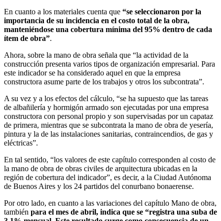
En cuanto a los materiales cuenta que
“se seleccionaron por la
importancia de su incidencia en el costo total de la obra,
manteniéndose una cobertura mínima del 95% dentro de cada
ítem de obra”
.
Ahora, sobre la mano de obra señala que “la actividad de la
construcción presenta varios tipos de organización empresarial. Para
este indicador se ha considerado aquel en que la empresa
constructora asume parte de los trabajos y otros los subcontrata”.
A su vez y a los efectos del cálculo, “se ha supuesto que las tareas
de albañilería y hormigón armado son ejecutadas por una empresa
constructora con personal propio y son supervisadas por un capataz
de primera, mientras que se subcontrata la mano de obra de yesería,
pintura y la de las instalaciones sanitarias, contraincendios, de gas y
eléctricas”.
En tal sentido, “los valores de este capítulo corresponden al costo de
la mano de obra de obras civiles de arquitectura ubicadas en la
región de cobertura del indicador”, es decir, a la Ciudad Autónoma
de Buenos Aires y los 24 partidos del conurbano bonaerense.
Por otro lado, en cuanto a las variaciones del capítulo Mano de obra,
también
para el mes de abril, indica que se “registra una suba de
3,1% mensual.
Este resultado surge como consecuencia de un