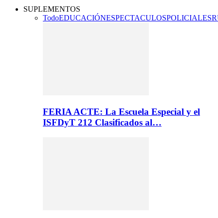
SUPLEMENTOS
Todo
EDUCACIÓN
ESPECTACULOS
POLICIALES
R
FERIA ACTE: La Escuela Especial y el
ISFDyT 212 Clasificados al…