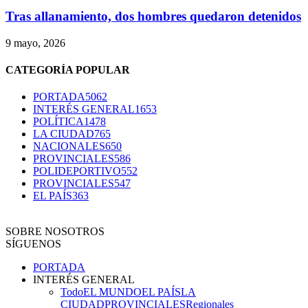
Tras allanamiento, dos hombres quedaron detenidos
9 mayo, 2026
CATEGORÍA POPULAR
PORTADA
5062
INTERÉS GENERAL
1653
POLÍTICA
1478
LA CIUDAD
765
NACIONALES
650
PROVINCIALES
586
POLIDEPORTIVO
552
PROVINCIALES
547
EL PAÍS
363
SOBRE NOSOTROS
SÍGUENOS
PORTADA
INTERÉS GENERAL
Todo
EL MUNDO
EL PAÍS
LA
CIUDAD
PROVINCIALES
Regionales