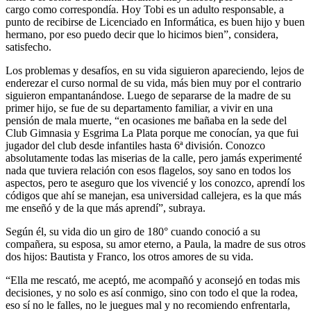
cargo como correspondía. Hoy Tobi es un adulto responsable, a
punto de recibirse de Licenciado en Informática, es buen hijo y buen
hermano, por eso puedo decir que lo hicimos bien”, considera,
satisfecho.
Los problemas y desafíos, en su vida siguieron apareciendo, lejos de
enderezar el curso normal de su vida, más bien muy por el contrario
siguieron empantanándose. Luego de separarse de la madre de su
primer hijo, se fue de su departamento familiar, a vivir en una
pensión de mala muerte, “en ocasiones me bañaba en la sede del
Club Gimnasia y Esgrima La Plata porque me conocían, ya que fui
jugador del club desde infantiles hasta 6ª división. Conozco
absolutamente todas las miserias de la calle, pero jamás experimenté
nada que tuviera relación con esos flagelos, soy sano en todos los
aspectos, pero te aseguro que los vivencié y los conozco, aprendí los
códigos que ahí se manejan, esa universidad callejera, es la que más
me enseñó y de la que más aprendí”, subraya.
Según él, su vida dio un giro de 180° cuando conoció a su
compañera, su esposa, su amor eterno, a Paula, la madre de sus otros
dos hijos: Bautista y Franco, los otros amores de su vida.
“Ella me rescató, me aceptó, me acompañó y aconsejó en todas mis
decisiones, y no solo es así conmigo, sino con todo el que la rodea,
eso sí no le falles, no le juegues mal y no recomiendo enfrentarla,