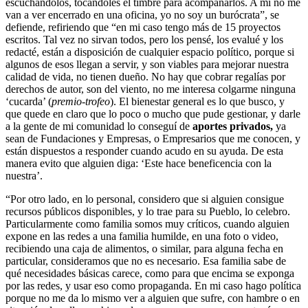
escuchándolos, tocándoles el timbre para acompañarlos. A mí no me
van a ver encerrado en una oficina, yo no soy un burócrata”, se
defiende, refiriendo que “en mi caso tengo más de 15 proyectos
escritos. Tal vez no sirvan todos, pero los pensé, los evalué y los
redacté, están a disposición de cualquier espacio político, porque si
algunos de esos llegan a servir, y son viables para mejorar nuestra
calidad de vida, no tienen dueño. No hay que cobrar regalías por
derechos de autor, son del viento, no me interesa colgarme ninguna
‘cucarda’ (
premio-trofeo
). El bienestar general es lo que busco, y
que quede en claro que lo poco o mucho que pude gestionar, y darle
a la gente de mi comunidad lo conseguí de
aportes privados,
ya
sean de Fundaciones y Empresas, o Empresarios que me conocen, y
están dispuestos a responder cuando acudo en su ayuda. De esta
manera evito que alguien diga: ‘Este hace beneficencia con la
nuestra’.
“Por otro lado, en lo personal, considero que si alguien consigue
recursos públicos disponibles, y lo trae para su Pueblo, lo celebro.
Particularmente como familia somos muy críticos, cuando alguien
expone en las redes a una familia humilde, en una foto o video,
recibiendo una caja de alimentos, o similar, para alguna fecha en
particular, consideramos que no es necesario. Esa familia sabe de
qué necesidades básicas carece, como para que encima se exponga
por las redes, y usar eso como propaganda. En mi caso hago política
porque no me da lo mismo ver a alguien que sufre, con hambre o en