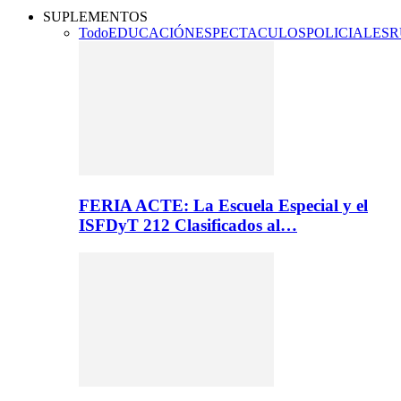
SUPLEMENTOS
Todo
EDUCACIÓN
ESPECTACULOS
POLICIALES
R
FERIA ACTE: La Escuela Especial y el
ISFDyT 212 Clasificados al…