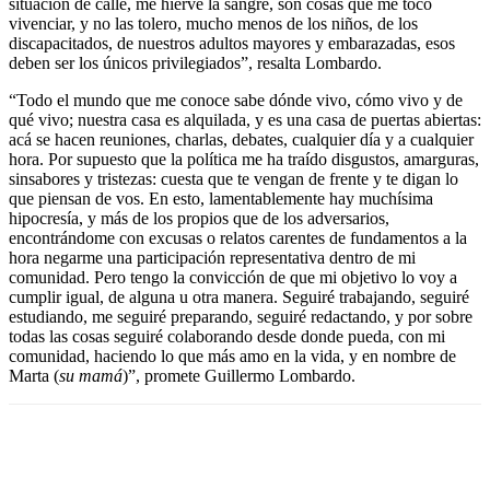
situación de calle, me hierve la sangre, son cosas que me tocó
vivenciar, y no las tolero, mucho menos de los niños, de los
discapacitados, de nuestros adultos mayores y embarazadas, esos
deben ser los únicos privilegiados”, resalta Lombardo.
“Todo el mundo que me conoce sabe dónde vivo, cómo vivo y de
qué vivo; nuestra casa es alquilada, y es una casa de puertas abiertas:
acá se hacen reuniones, charlas, debates, cualquier día y a cualquier
hora. Por supuesto que la política me ha traído disgustos, amarguras,
sinsabores y tristezas: cuesta que te vengan de frente y te digan lo
que piensan de vos. En esto, lamentablemente hay muchísima
hipocresía, y más de los propios que de los adversarios,
encontrándome con excusas o relatos carentes de fundamentos a la
hora negarme una participación representativa dentro de mi
comunidad. Pero tengo la convicción de que mi objetivo lo voy a
cumplir igual, de alguna u otra manera. Seguiré trabajando, seguiré
estudiando, me seguiré preparando, seguiré redactando, y por sobre
todas las cosas seguiré colaborando desde donde pueda, con mi
comunidad, haciendo lo que más amo en la vida, y en nombre de
Marta (
su mamá
)”, promete Guillermo Lombardo.