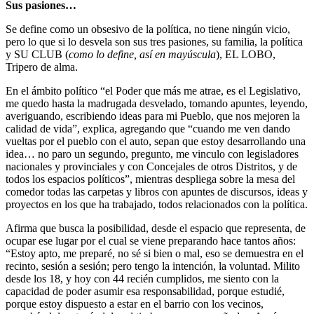
Sus pasiones…
Se define como un obsesivo de la política, no tiene ningún vicio,
pero lo que si lo desvela son sus tres pasiones, su familia, la política
y SU CLUB (
como lo define, así en mayúscula
), EL LOBO,
Tripero de alma.
En el ámbito político “el Poder que más me atrae, es el Legislativo,
me quedo hasta la madrugada desvelado, tomando apuntes, leyendo,
averiguando, escribiendo ideas para mi Pueblo, que nos mejoren la
calidad de vida”, explica, agregando que “cuando me ven dando
vueltas por el pueblo con el auto, sepan que estoy desarrollando una
idea… no paro un segundo, pregunto, me vinculo con legisladores
nacionales y provinciales y con Concejales de otros Distritos, y de
todos los espacios políticos”, mientras despliega sobre la mesa del
comedor todas las carpetas y libros con apuntes de discursos, ideas y
proyectos en los que ha trabajado, todos relacionados con la política.
Afirma que busca la posibilidad, desde el espacio que representa, de
ocupar ese lugar por el cual se viene preparando hace tantos años:
“Estoy apto, me preparé, no sé si bien o mal, eso se demuestra en el
recinto, sesión a sesión; pero tengo la intención, la voluntad. Milito
desde los 18, y hoy con 44 recién cumplidos, me siento con la
capacidad de poder asumir esa responsabilidad, porque estudié,
porque estoy dispuesto a estar en el barrio con los vecinos,