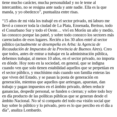
tiene mucho carácter, mucha personalidad y no le teme al
intercambio, no se resigna ante nada y ante nadie. Ella es la que
manda, y yo obedezco”, puntualiza entre risas.
“15 años de mi vida los trabajé en el sector privado, mi laburo me
llevó a conocer toda la ciudad de La Plata, Ensenada, Berisso, todo
el Conurbano Sur y todo el Oeste… viví en Morón un año y medio,
las conozco porque las pateé, y sobre todo conozco los sectores más
carenciados de esos lugares. Recién a los 30 años entré al sector
público (
actualmente se desempeña en Arba: la Agencia de
Recaudación de Impuestos de la Provincia de Buenos Aires
). Creo
que todos, antes de entrar a trabajar en la administración pública,
debemos trabajar, al menos 10 años, en el sector privado, no importa
en dónde. Hoy noto en la sociedad, en general, que se indigna
cuando ven que solo tienen estabilidad aquellos que se perpetúan en
el sector público, y muchísimo más cuando son familia enteras las
que viven del Estado, y se pasan la posta de generación en
generación, mientras que aquellos que arriesgan, apuestan, dan
trabajo y pagan impuestos en el ámbito privado, deben reducir
ganancias, despedir personal, se funden o cierran; y sobre todo hoy
en día producto de las políticas públicas que se generan desde el
ámbito Nacional. No sé si comparto del todo esa visión social que
hay sobre lo público y lo privado, pero es lo que percibo en el día a
día”, analiza Lombardo.