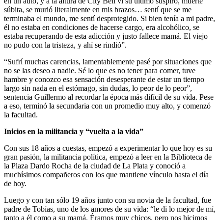
en un auto, y a la altura de City Bell vi su último suspiro, muerte
súbita, se murió literalmente en mis brazos… sentí que se me
terminaba el mundo, me sentí desprotegido. Si bien tenía a mi padre,
él no estaba en condiciones de hacerse cargo, era alcohólico, se
estaba recuperando de esta adicción y justo fallece mamá. El viejo
no pudo con la tristeza, y ahí se rindió”.
“Sufrí muchas carencias, lamentablemente pasé por situaciones que
no se las deseo a nadie. Sé lo que es no tener para comer, tuve
hambre y conozco esa sensación desesperante de estar un tiempo
largo sin nada en el estómago, sin dudas, lo peor de lo peor”,
sentencia Guillermo al recordar la época más difícil de su vida. Pese
a eso, terminó la secundaria con un promedio muy alto, y comenzó
la facultad.
Inicios en la militancia y “vuelta a la vida”
Con sus 18 años a cuestas, empezó a experimentar lo que hoy es su
gran pasión, la militancia política, empezó a leer en la Biblioteca de
la Plaza Dardo Rocha de la ciudad de La Plata y conoció a
muchísimos compañeros con los que mantiene vínculo hasta el día
de hoy.
Luego y con tan sólo 19 años junto con su novia de la facultad, fue
padre de Tobías, uno de los amores de su vida: “le di lo mejor de mí,
tanto a él como a su mamá. Éramos muy chicos, pero nos hicimos