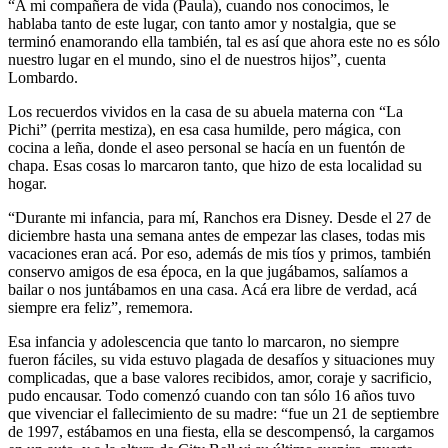
“A mi compañera de vida (Paula), cuando nos conocimos, le
hablaba tanto de este lugar, con tanto amor y nostalgia, que se
terminó enamorando ella también, tal es así que ahora este no es sólo
nuestro lugar en el mundo, sino el de nuestros hijos”, cuenta
Lombardo.
Los recuerdos vividos en la casa de su abuela materna con “La
Pichi” (perrita mestiza), en esa casa humilde, pero mágica, con
cocina a leña, donde el aseo personal se hacía en un fuentón de
chapa. Esas cosas lo marcaron tanto, que hizo de esta localidad su
hogar.
“Durante mi infancia, para mí, Ranchos era Disney. Desde el 27 de
diciembre hasta una semana antes de empezar las clases, todas mis
vacaciones eran acá. Por eso, además de mis tíos y primos, también
conservo amigos de esa época, en la que jugábamos, salíamos a
bailar o nos juntábamos en una casa. Acá era libre de verdad, acá
siempre era feliz”, rememora.
Esa infancia y adolescencia que tanto lo marcaron, no siempre
fueron fáciles, su vida estuvo plagada de desafíos y situaciones muy
complicadas, que a base valores recibidos, amor, coraje y sacrificio,
pudo encausar. Todo comenzó cuando con tan sólo 16 años tuvo
que vivenciar el fallecimiento de su madre: “fue un 21 de septiembre
de 1997, estábamos en una fiesta, ella se descompensó, la cargamos