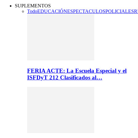
SUPLEMENTOS
Todo
EDUCACIÓN
ESPECTACULOS
POLICIALES
R
FERIA ACTE: La Escuela Especial y el
ISFDyT 212 Clasificados al…