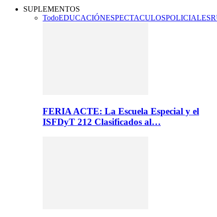
SUPLEMENTOS
Todo
EDUCACIÓN
ESPECTACULOS
POLICIALES
R
FERIA ACTE: La Escuela Especial y el
ISFDyT 212 Clasificados al…