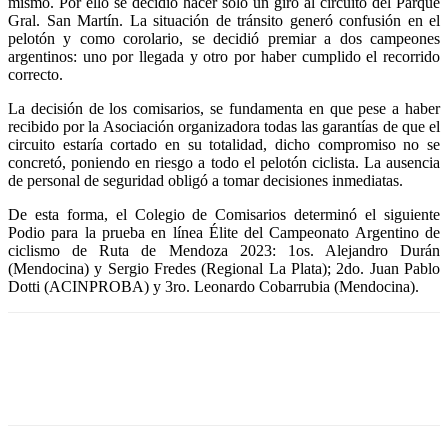
mismo. Por ello se decidió hacer sólo un giro al circuito del Parque
Gral. San Martín. La situación de tránsito generó confusión en el
pelotón y como corolario, se decidió premiar a dos campeones
argentinos: uno por llegada y otro por haber cumplido el recorrido
correcto.
La decisión de los comisarios, se fundamenta en que pese a haber
recibido por la Asociación organizadora todas las garantías de que el
circuito estaría cortado en su totalidad, dicho compromiso no se
concretó, poniendo en riesgo a todo el pelotón ciclista. La ausencia
de personal de seguridad obligó a tomar decisiones inmediatas.
De esta forma, el Colegio de Comisarios determinó el siguiente
Podio para la prueba en línea Élite del Campeonato Argentino de
ciclismo de Ruta de Mendoza 2023: 1os. Alejandro Durán
(Mendocina) y Sergio Fredes (Regional La Plata); 2do. Juan Pablo
Dotti (ACINPROBA) y 3ro. Leonardo Cobarrubia (Mendocina).