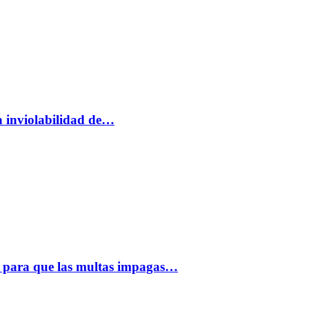
a inviolabilidad de…
 para que las multas impagas…