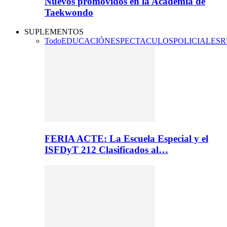
Nuevos promovidos en la Academia de
Taekwondo
SUPLEMENTOS
Todo
EDUCACIÓN
ESPECTACULOS
POLICIALES
R
FERIA ACTE: La Escuela Especial y el
ISFDyT 212 Clasificados al…