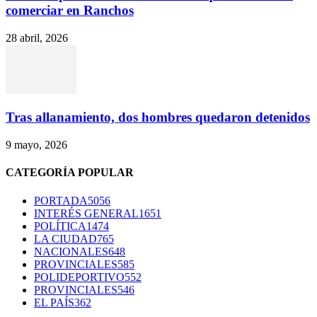
comerciar en Ranchos
28 abril, 2026
Tras allanamiento, dos hombres quedaron detenidos
9 mayo, 2026
CATEGORÍA POPULAR
PORTADA
5056
INTERÉS GENERAL
1651
POLÍTICA
1474
LA CIUDAD
765
NACIONALES
648
PROVINCIALES
585
POLIDEPORTIVO
552
PROVINCIALES
546
EL PAÍS
362