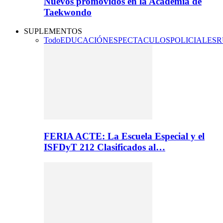
Nuevos promovidos en la Academia de
Taekwondo
SUPLEMENTOS
Todo
EDUCACIÓN
ESPECTACULOS
POLICIALES
R
FERIA ACTE: La Escuela Especial y el
ISFDyT 212 Clasificados al…