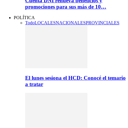
Cuenta DNI renueva beneficios y
promociones para sus más de 10…
POLÍTICA
Todo
LOCALES
NACIONALES
PROVINCIALES
El lunes sesiona el HCD: Conocé el temario
a tratar