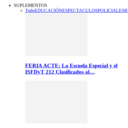
SUPLEMENTOS
Todo
EDUCACIÓN
ESPECTACULOS
POLICIALES
R
FERIA ACTE: La Escuela Especial y el
ISFDyT 212 Clasificados al…