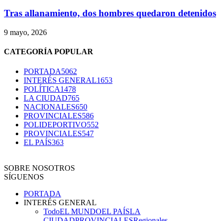
Tras allanamiento, dos hombres quedaron detenidos
9 mayo, 2026
CATEGORÍA POPULAR
PORTADA
5062
INTERÉS GENERAL
1653
POLÍTICA
1478
LA CIUDAD
765
NACIONALES
650
PROVINCIALES
586
POLIDEPORTIVO
552
PROVINCIALES
547
EL PAÍS
363
SOBRE NOSOTROS
SÍGUENOS
PORTADA
INTERÉS GENERAL
Todo
EL MUNDO
EL PAÍS
LA
CIUDAD
PROVINCIALES
Regionales