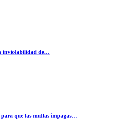
a inviolabilidad de…
 para que las multas impagas…